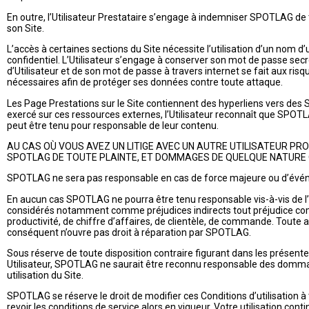
En outre, l’Utilisateur Prestataire s’engage à indemniser SPOTLAG de 
son Site.
L’accès à certaines sections du Site nécessite l’utilisation d’un nom d’
confidentiel. L’Utilisateur s’engage à conserver son mot de passe secr
d’Utilisateur et de son mot de passe à travers internet se fait aux risqu
nécessaires afin de protéger ses données contre toute attaque.
Les Page Prestations sur le Site contiennent des hyperliens vers des S
exercé sur ces ressources externes, l’Utilisateur reconnaît que SPOT
peut être tenu pour responsable de leur contenu.
AU CAS OÙ VOUS AVEZ UN LITIGE AVEC UN AUTRE UTILISATEUR PRO
SPOTLAG DE TOUTE PLAINTE, ET DOMMAGES DE QUELQUE NATURE Q
SPOTLAG ne sera pas responsable en cas de force majeure ou d’évé
En aucun cas SPOTLAG ne pourra être tenu responsable vis-à-vis de l’Ut
considérés notamment comme préjudices indirects tout préjudice comme
productivité, de chiffre d’affaires, de clientèle, de commande. Toute act
conséquent n’ouvre pas droit à réparation par SPOTLAG.
Sous réserve de toute disposition contraire figurant dans les présent
Utilisateur, SPOTLAG ne saurait être reconnu responsable des dommage
utilisation du Site.
SPOTLAG se réserve le droit de modifier ces Conditions d’utilisation 
revoir les conditions de service alors en vigueur. Votre utilisation co